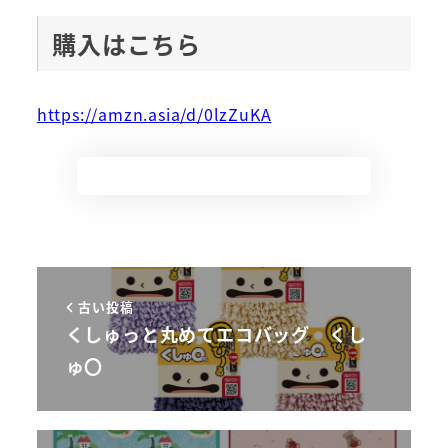
購入はこちら
https://amzn.asia/d/0lzZuKA
古い投稿
くしゅっと丸めてエコバッグ くし
ゅ〇